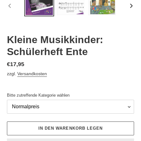
VORHERIGER
NÄC
SCHIEBER
SCHI
Kleine Musikkinder:
Schülerheft Ente
Normaler
€17,95
Preis
zzgl.
Versandkosten
Bitte zutreffende Kategorie wählen
IN DEN WARENKORB LEGEN